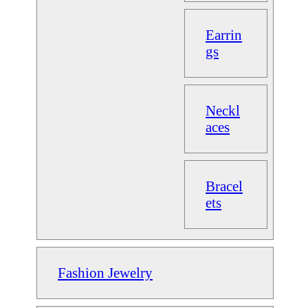
Earrin
gs
Neckl
aces
Bracel
ets
Fashion Jewelry